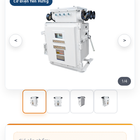
Cơ Điện Yên Hưng
<
>
1/4