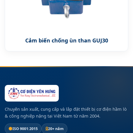
Cảm biến chống ùn than GUJ30
Chuyên sản xuất, cung cấp và lắp đặt thiết bị cơ điện hầm lò
& công nghiệp nặng tại Việt Nam từ năm 2004.
ISO 9001:2015
20+ năm