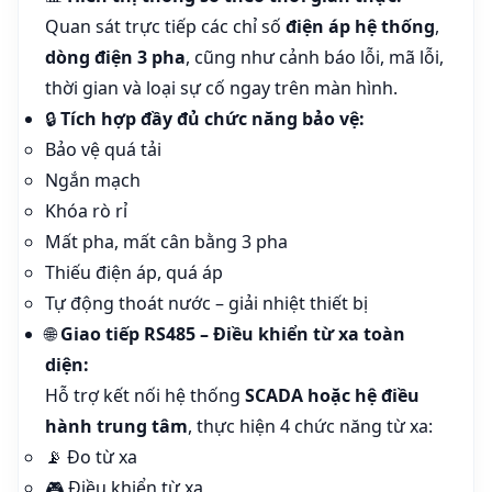
Quan sát trực tiếp các chỉ số
điện áp hệ thống
,
dòng điện 3 pha
, cũng như cảnh báo lỗi, mã lỗi,
thời gian và loại sự cố ngay trên màn hình.
🔒
Tích hợp đầy đủ chức năng bảo vệ:
Bảo vệ quá tải
Ngắn mạch
Khóa rò rỉ
Mất pha, mất cân bằng 3 pha
Thiếu điện áp, quá áp
Tự động thoát nước – giải nhiệt thiết bị
🌐
Giao tiếp RS485 – Điều khiển từ xa toàn
diện:
Hỗ trợ kết nối hệ thống
SCADA hoặc hệ điều
hành trung tâm
, thực hiện 4 chức năng từ xa:
📡 Đo từ xa
🎮 Điều khiển từ xa