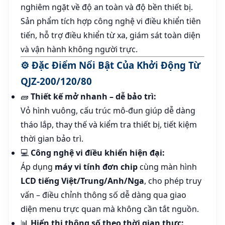
nghiêm ngặt về độ an toàn và độ bền thiết bị.
Sản phẩm tích hợp công nghệ vi điều khiển tiên
tiến, hỗ trợ điều khiển từ xa, giám sát toàn diện
và vận hành không người trực.
⚙️
Đặc Điểm Nổi Bật Của Khởi Động Từ
QJZ-200/120/80
🧱
Thiết kế mở nhanh – dễ bảo trì:
Vỏ hình vuông, cấu trúc mô-đun giúp dễ dàng
tháo lắp, thay thế và kiểm tra thiết bị, tiết kiệm
thời gian bảo trì.
💻
Công nghệ vi điều khiển hiện đại:
Áp dụng
máy vi tính đơn chip
cùng màn hình
LCD tiếng Việt/Trung/Anh/Nga
, cho phép truy
vấn – điều chỉnh thông số dễ dàng qua giao
diện menu trực quan mà không cần tắt nguồn.
📊
Hiển thị thông số theo thời gian thực: